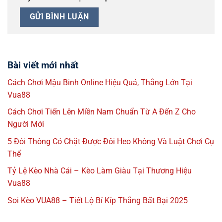
Bài viết mới nhất
Cách Chơi Mậu Binh Online Hiệu Quả, Thắng Lớn Tại
Vua88
Cách Chơi Tiến Lên Miền Nam Chuẩn Từ A Đến Z Cho
Người Mới
5 Đôi Thông Có Chặt Được Đôi Heo Không Và Luật Chơi Cụ
Thể
Tỷ Lệ Kèo Nhà Cái – Kèo Làm Giàu Tại Thương Hiệu
Vua88
Soi Kèo VUA88 – Tiết Lộ Bí Kíp Thắng Bất Bại 2025