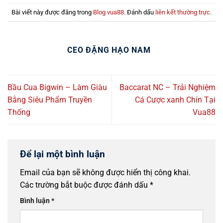
Bài viết này được đăng trong
Blog vua88
. Đánh dấu
liên kết thường trực
.
CEO ĐẶNG HẠO NAM
Bầu Cua Bigwin – Làm Giàu
Baccarat NC – Trải Nghiệm
Bằng Siêu Phẩm Truyền
Cá Cược xanh Chín Tại
Thống
Vua88
Để lại một bình luận
Email của bạn sẽ không được hiển thị công khai.
Các trường bắt buộc được đánh dấu
*
Bình luận
*