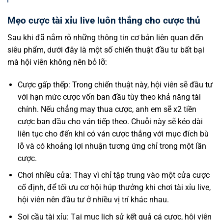
Mẹo cược tài xỉu live luôn thắng cho cược thủ
Sau khi đã nắm rõ những thông tin cơ bản liên quan đến
siêu phẩm, dưới đây là một số chiến thuật đầu tư bất bại
mà hội viên không nên bỏ lỡ:
Cược gấp thếp: Trong chiến thuật này, hội viên sẽ đầu tư
với hạn mức cược vốn ban đầu tùy theo khả năng tài
chính. Nếu chẳng may thua cược, anh em sẽ x2 tiền
cược ban đầu cho ván tiếp theo. Chuỗi này sẽ kéo dài
liên tục cho đến khi có ván cược thắng với mục đích bù
lỗ và có khoảng lợi nhuận tương ứng chỉ trong một lần
cược.
Chơi nhiều cửa: Thay vì chỉ tập trung vào một cửa cược
cố định, để tối ưu cơ hội húp thưởng khi chơi tài xỉu live,
hội viên nên đầu tư ở nhiều vị trí khác nhau.
Soi cầu tài xỉu: Tại mục lịch sử kết quả cá cược, hội viên