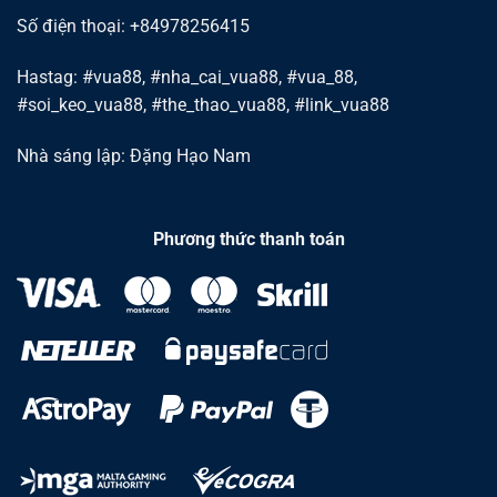
Số điện thoại: +84978256415
Hastag: #vua88, #nha_cai_vua88, #vua_88,
#soi_keo_vua88, #the_thao_vua88, #link_vua88
Nhà sáng lập:
Đặng Hạo Nam
Phương thức thanh toán