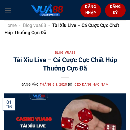
Bỏ
ĐĂNG
ĐĂNG
qua
NHẬP
KÝ
nội
dung
Home
-
Blog vua88
-
Tài Xỉu Live – Cá Cược Cực Chất
Húp Thưởng Cực Đã
BLOG VUA88
Tài Xỉu Live – Cá Cược Cực Chất Húp
Thưởng Cực Đã
ĐĂNG VÀO
THÁNG 6 1, 2025
BỞI
CEO ĐẶNG HẠO NAM
01
Th6