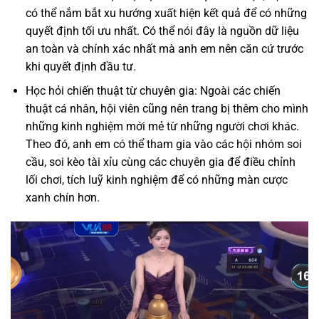
có thể nắm bắt xu hướng xuất hiện kết quả để có những
quyết định tối ưu nhất. Có thể nói đây là nguồn dữ liệu
an toàn và chính xác nhất mà anh em nên căn cứ trước
khi quyết định đầu tư.
Học hỏi chiến thuật từ chuyên gia: Ngoài các chiến
thuật cá nhân, hội viên cũng nên trang bị thêm cho mình
những kinh nghiệm mới mẻ từ những người chơi khác.
Theo đó, anh em có thể tham gia vào các hội nhóm soi
cầu, soi kèo tài xỉu cùng các chuyên gia để điều chỉnh
lối chơi, tích luỹ kinh nghiệm để có những màn cược
xanh chín hơn.