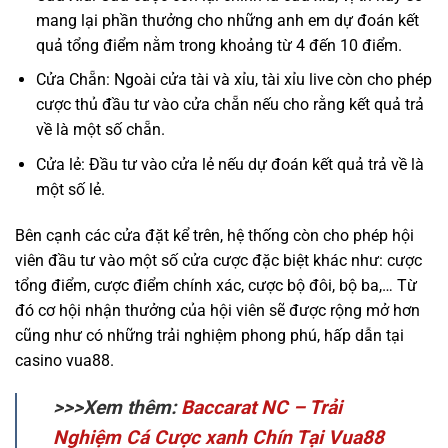
mang lại phần thưởng cho những anh em dự đoán kết
quả tổng điểm nằm trong khoảng từ 4 đến 10 điểm.
Cửa Chẵn: Ngoài cửa tài và xỉu, tài xỉu live còn cho phép
cược thủ đầu tư vào cửa chẵn nếu cho rằng kết quả trả
về là một số chẵn.
Cửa lẻ: Đầu tư vào cửa lẻ nếu dự đoán kết quả trả về là
một số lẻ.
Bên cạnh các cửa đặt kể trên, hệ thống còn cho phép hội
viên đầu tư vào một số cửa cược đặc biệt khác như: cược
tổng điểm, cược điểm chính xác, cược bộ đôi, bộ ba,… Từ
đó cơ hội nhận thưởng của hội viên sẽ được rộng mở hơn
cũng như có những trải nghiệm phong phú, hấp dẫn tại
casino vua88.
>>>Xem thêm:
Baccarat NC – Trải
Nghiệm Cá Cược xanh Chín Tại Vua88