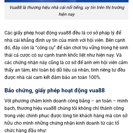
Vua88 là thương hiệu nhà cái nổi tiếng, uy tín trên thị trường
hiện nay
Các giấy phép hoạt động vua88 đều là cơ sở pháp lý để
nhà cái khẳng định uy tín của mình với hội viên. Bên cạnh
đó, đây còn là “công cụ” để sân chơi trụ vững trong hệ sinh
thái cá cược có sự cạnh tranh khốc liệt như hiện nay. Và
các chứng nhận này cũng là cơ sở để anh em hội viên cảm
thấy an tâm, khi toàn bộ dữ liệu cá nhân, tính riêng tư đều
được nhà cái cam kết đảm bảo an toàn 100%.
Bảo chứng, giấy phép hoạt động vua88
Với phương châm kinh doanh công bằng – an toàn – minh
bạch, thương hiệu vua88 chúng tôi không chỉ thành công
trong việc chinh phục được lòng tin khách hàng mà còn sở
hữu cho mình những chứng nhận kinh doanh từ các tổ
chức hàng đầu như: