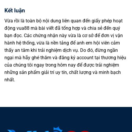
Kết luận
Vừa rồi là toàn bộ nội dung liên quan đến giấy phép hoạt
động vua88 mà bài viết đã tổng hợp và chia sẻ đến quý
bạn đọc. Các chứng nhận này vừa là cơ sở để đơn vị vận
hành hệ thống, vừa là nền tảng để anh em hội viên cảm
thấy an tâm khi trải nghiệm dịch vụ. Do đó, đừng ngần
ngại mà hãy ghé thăm và đăng ký account tại thương hiệu
của chúng tôi ngay trong hôm nay để được trải nghiệm
những sản phẩm giải trí uy tín, chất lượng và minh bạch
nhất.