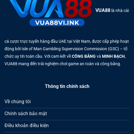
VUA88
là nhà cái
cá cược trực tuyến hàng đầu UAE tại Việt Nam, được cấp phép hoạt
động bởi Isle of Man Gambling Supervision Commission (GSC) – tổ
chức uy tín toàn cầu.
Với cam kết về
CÔNG BẰNG
và
MINH BẠCH
,
VUA88 mang đến trải nghiệm chơi game an toàn và công bằng.
Thông tin chính sách
Về chúng tôi
Chính sách bảo mật
Điều khoản điều kiện