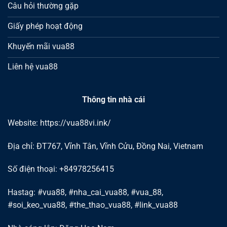
Câu hỏi thường gặp
Giấy phép hoạt động
Khuyến mãi vua88
Liên hệ vua88
Thông tin nhà cái
Website:
https://vua88vi.ink/
Địa chỉ: ĐT767, Vĩnh Tân, Vĩnh Cửu, Đồng Nai, Vietnam
Số điện thoại: +84978256415
Hastag: #vua88, #nha_cai_vua88, #vua_88,
#soi_keo_vua88, #the_thao_vua88, #link_vua88